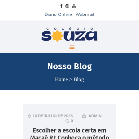
Diário Online
|
Webmail
Colégio Souza
COLÉGIO SOUZA
INÍCIO
Nosso Blog
SOBRE
ENSINO
Home
Blog
BLOG
CONTATO
16 DE JULHO DE 2026
ADMIN
0
Escolher a escola certa em
Macaé RJ: Conheça o método