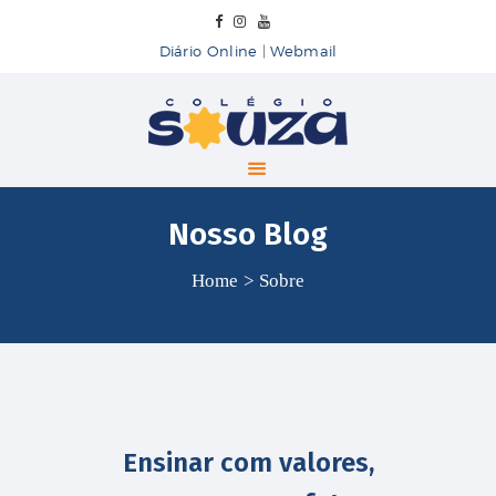
Diário Online
|
Webmail
Colégio Souza
COLÉGIO SOUZA
INÍCIO
Nosso Blog
SOBRE
ENSINO
Home
Sobre
BLOG
CONTATO
Ensinar com valores,