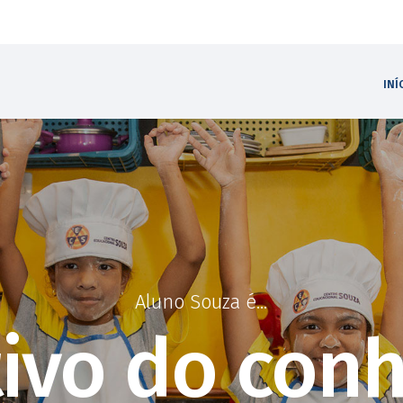
INÍCIO
Colégio Souza
SOBRE
COLÉGIO SOUZA
INÍ
ENSINO
BLOG
CONTATO