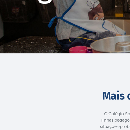
Mais 
O Colégio So
linhas pedagó
situações-prob