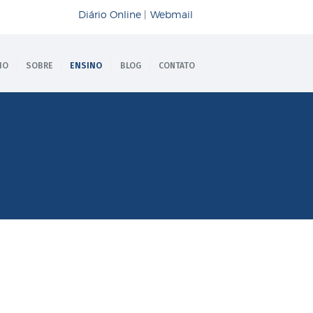
Diário Online
|
Webmail
IO
SOBRE
ENSINO
BLOG
CONTATO